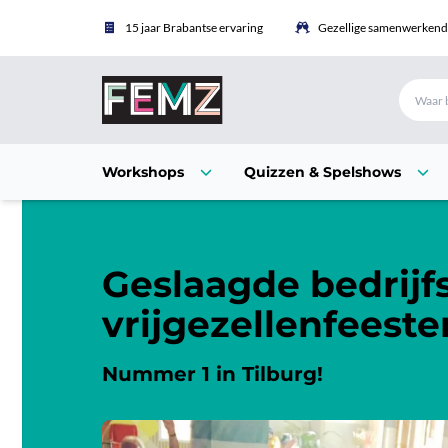
15 jaar Brabantse ervaring
Gezellige samenwerkende
Workshops
Quizzen & Spelshows
Geslaagde bedrijfs
vrijgezellenfeeste
Nummer 1 in Tilburg!