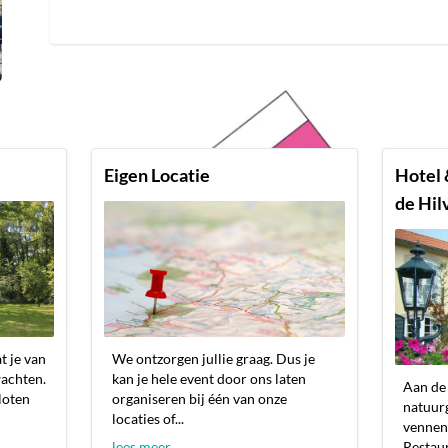
Eigen Locatie
Hotel 
de Hil
t je van
We ontzorgen jullie graag. Dus je
wachten.
kan je hele event door ons laten
Aan de 
sloten
organiseren bij één van onze
natuurg
locaties of...
vennen
lees meer
Restaur