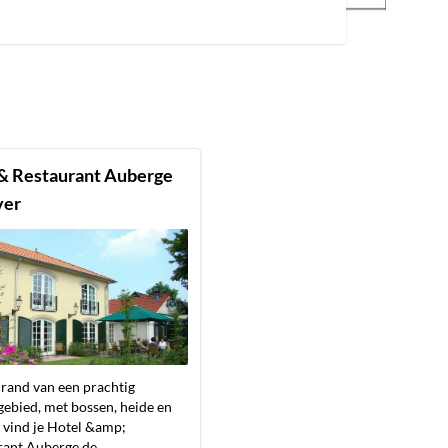
& Restaurant Auberge
ver
rand van een prachtig
ebied, met bossen, heide en
 vind je Hotel &amp;
ant Auberge de...