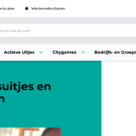
 locaties
Vele tevreden klanten
Actieve Uitjes
Citygames
Bedrijfs- en Groeps
uitjes en
n