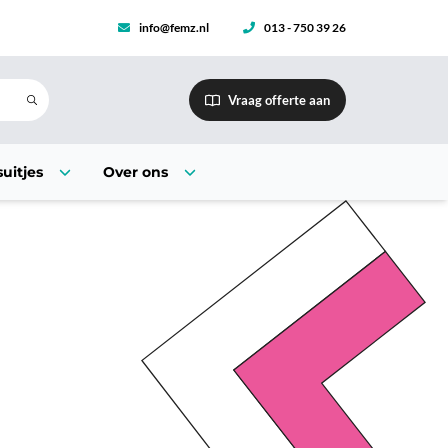
info@femz.nl
013 - 750 39 26
Vraag offerte aan
uitjes
Over ons