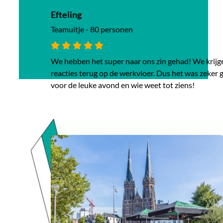
Efteling
Teamuitje - 80 personen
We hebben het super naar ons zin gehad! We krijge
reacties terug op de werkvloer. Dus het was zeker
voor de leuke avond en wie weet tot ziens!