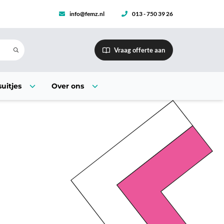
info@femz.nl
013 - 750 39 26
Vraag offerte aan
uitjes
Over ons