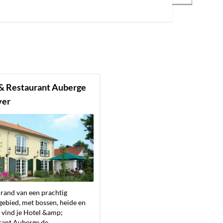
& Restaurant Auberge
ver
rand van een prachtig
ebied, met bossen, heide en
 vind je Hotel &amp;
ant Auberge de...