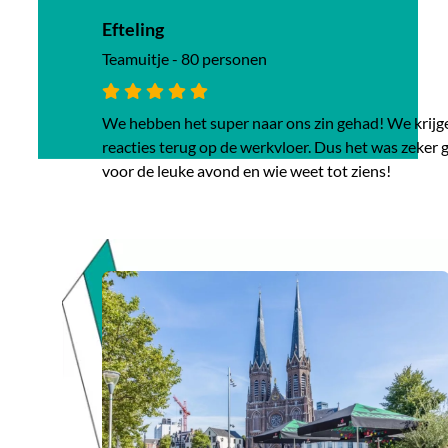
Efteling
Teamuitje - 80 personen
We hebben het super naar ons zin gehad! We krijge
reacties terug op de werkvloer. Dus het was zeker
voor de leuke avond en wie weet tot ziens!