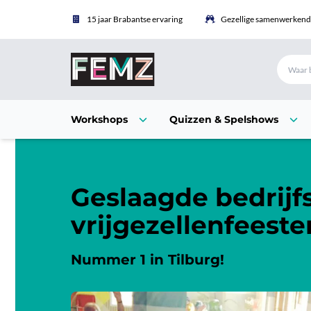
15 jaar Brabantse ervaring
Gezellige samenwerkende
Workshops
Quizzen & Spelshows
Geslaagde bedrijfs
vrijgezellenfeeste
Nummer 1 in Tilburg!