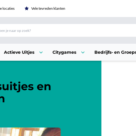
 locaties
Vele tevreden klanten
Actieve Uitjes
Citygames
Bedrijfs- en Groeps
uitjes en
n