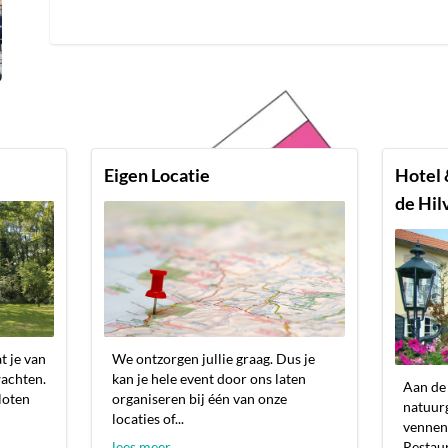
Eigen Locatie
Hotel 
de Hil
t je van
We ontzorgen jullie graag. Dus je
wachten.
kan je hele event door ons laten
Aan de 
sloten
organiseren bij één van onze
natuurg
locaties of...
vennen
lees meer
Restaur