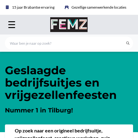
15 jaar Brabantse ervaring
Gezellige samenwerkende locaties
Geslaagde
bedrijfsuitjes en
vrijgezellenfeesten
Nummer 1 in Tilburg!
Op zoek naar een origineel bedrijfsuitje,
vrijgezellenfeest, creatieve workshop, quiz,