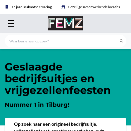
15 jaar Brabantse ervaring
Gezellige samenwerkende locaties
Geslaagde
bedrijfsuitjes en
vrijgezellenfeesten
Nummer 1 in Tilburg!
Op zoek naar een origineel bedrijfsuitje,
vrijgezellenfeest, creatieve workshop, quiz,