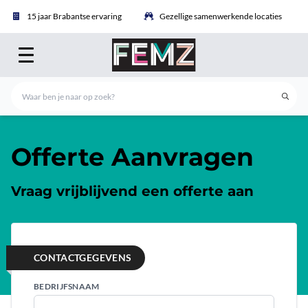
15 jaar Brabantse ervaring
Gezellige samenwerkende locaties
Offerte Aanvragen
Vraag vrijblijvend een offerte aan
CONTACTGEGEVENS
BEDRIJFSNAAM