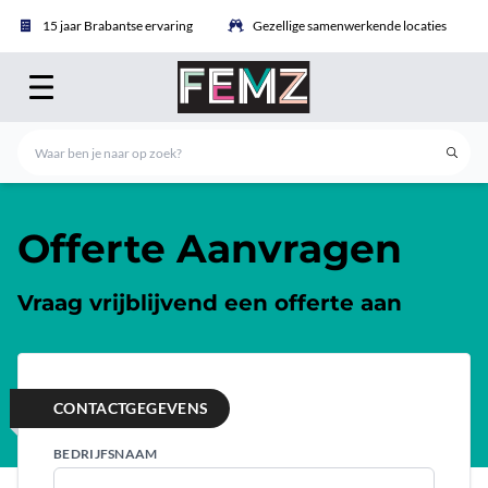
15 jaar Brabantse ervaring
Gezellige samenwerkende locaties
Offerte Aanvragen
Vraag vrijblijvend een offerte aan
CONTACTGEGEVENS
BEDRIJFSNAAM