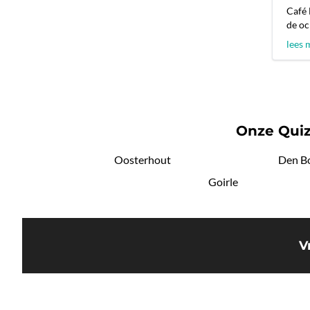
Café 
de oc
lees 
Onze Quiz
Oosterhout
Den B
Goirle
V