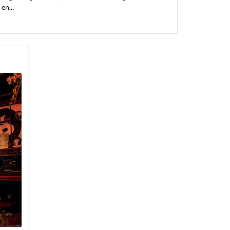
en...