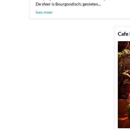
De sfeer is Bourgondisch; genieten...
lees meer
Cafe 