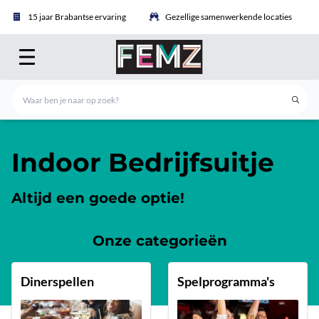
15 jaar Brabantse ervaring
Gezellige samenwerkende locaties
Indoor Bedrijfsuitje
Altijd een goede optie!
Onze categorieën
Dinerspellen
Spelprogramma's