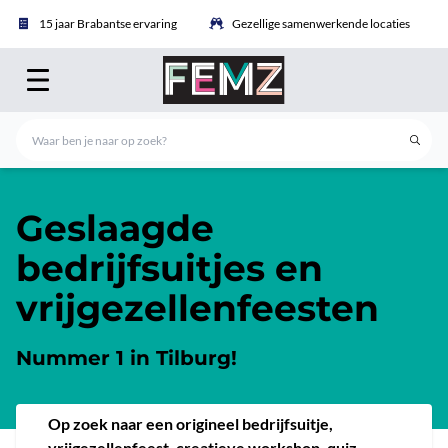
15 jaar Brabantse ervaring
Gezellige samenwerkende locaties
Geslaagde
bedrijfsuitjes en
vrijgezellenfeesten
Nummer 1 in Tilburg!
Op zoek naar een origineel bedrijfsuitje,
vrijgezellenfeest, creatieve workshop, quiz,