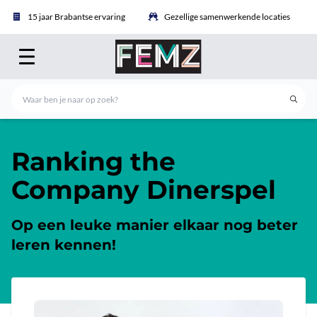
15 jaar Brabantse ervaring
Gezellige samenwerkende locaties
Ranking the
Company Dinerspel
Op een leuke manier elkaar nog beter
leren kennen!