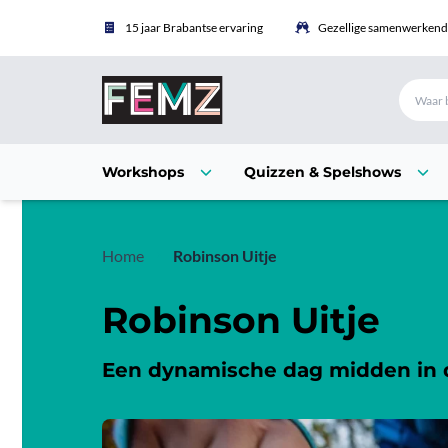
15 jaar Brabantse ervaring
Gezellige samenwerkende
Workshops
Quizzen & Spelshows
Home
Robinson Uitje
Robinson Uitje
Een dynamische dag midden in 