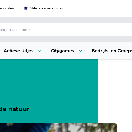
 locaties
Vele tevreden klanten
Actieve Uitjes
Citygames
Bedrijfs- en Groeps
de natuur