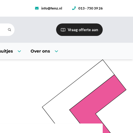
info@femz.nl
013 - 750 39 26
Vraag offerte aan
uitjes
Over ons