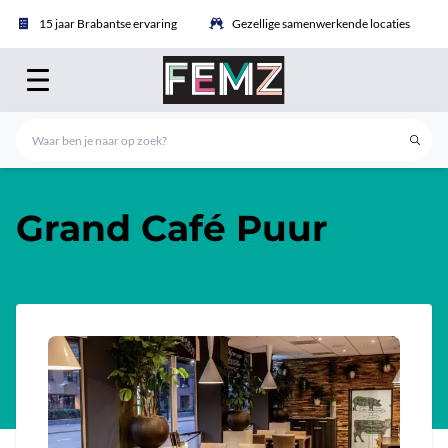
15 jaar Brabantse ervaring
Gezellige samenwerkende locaties
Grand Café Puur