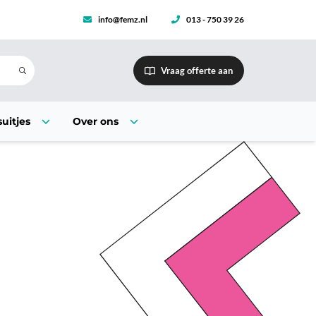
info@femz.nl
013 - 750 39 26
Vraag offerte aan
uitjes
Over ons