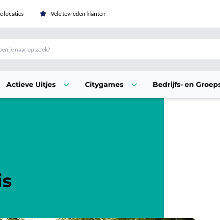
 locaties
Vele tevreden klanten
Actieve Uitjes
Citygames
Bedrijfs- en Groeps
is