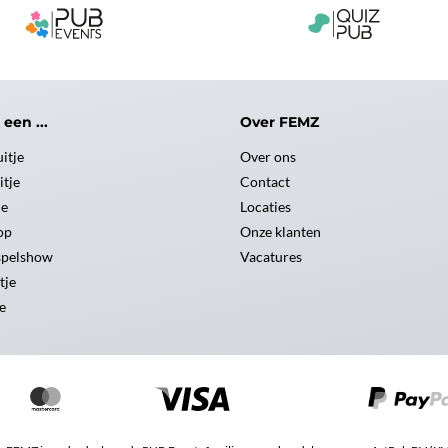
 een ...
Over FEMZ
uitje
Over ons
itje
Contact
je
Locaties
op
Onze klanten
spelshow
Vacatures
tje
e