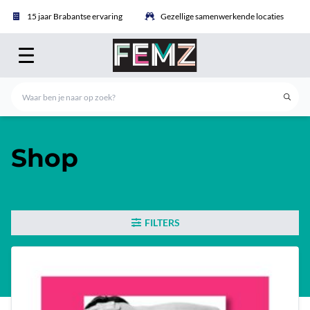
15 jaar Brabantse ervaring
Gezellige samenwerkende locaties
Shop
FILTERS