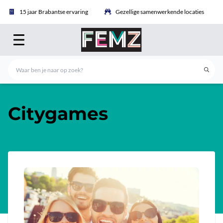
15 jaar Brabantse ervaring
Gezellige samenwerkende locaties
Citygames