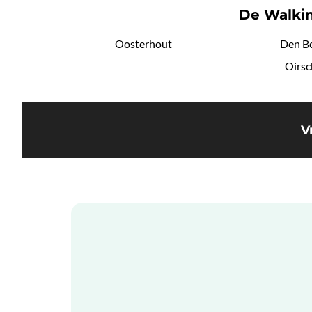
De Walkin
Oosterhout
Den B
Oirsc
V