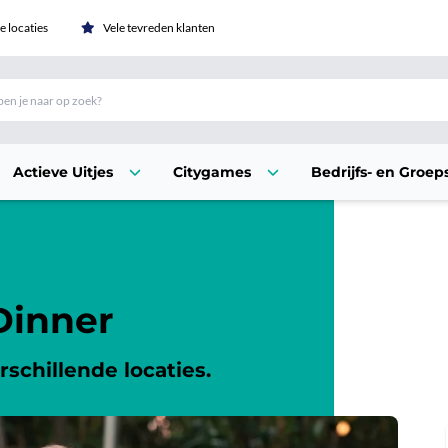
 locaties
Vele tevreden klanten
Actieve Uitjes
Citygames
Bedrijfs- en Groeps
Dinner
rschillende locaties.