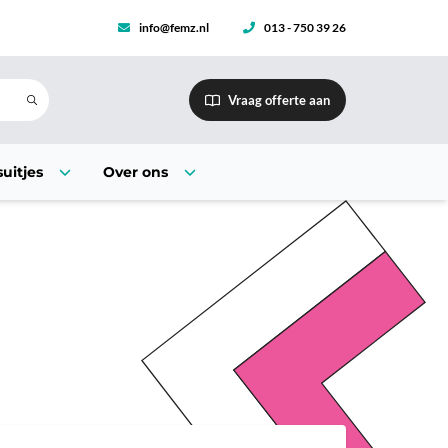
info@femz.nl
013 - 750 39 26
Vraag offerte aan
uitjes
Over ons