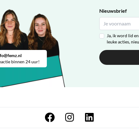
Nieuwsbrief
Ja, ik word lid 
leuke acties, nie
nfo@femz.nl
actie binnen 24 uur!