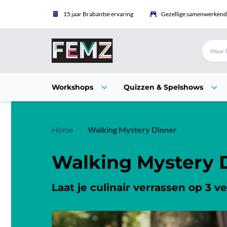
15 jaar Brabantse ervaring
Gezellige samenwerkende
Workshops
Quizzen & Spelshows
Home
Walking Mystery Dinner
Walking Mystery 
Laat je culinair verrassen op 3 ve