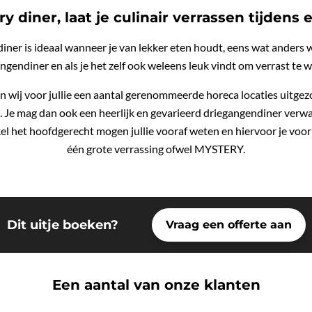
 diner, laat je culinair verrassen tijdens 
iner is ideaal wanneer je van lekker eten houdt, eens wat anders 
ngendiner en als je het zelf ook weleens leuk vindt om verrast te 
 wij voor jullie een aantal gerenommeerde horeca locaties uitgezoc
d. Je mag dan ook een heerlijk en gevarieerd driegangendiner verwa
el het hoofdgerecht mogen jullie vooraf weten en hiervoor je voork
één grote verrassing ofwel MYSTERY.
Dit uitje boeken?
Vraag een offerte aan
Een aantal van onze klanten