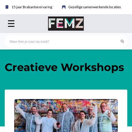
15 jaar Brabantse ervaring
Gezellige samenwerkende locaties
Creatieve Workshops