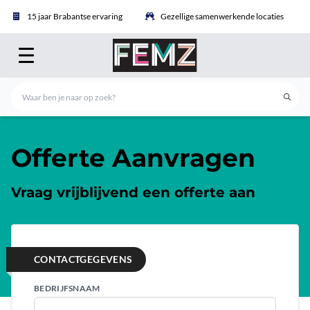
15 jaar Brabantse ervaring
Gezellige samenwerkende locaties
Offerte Aanvragen
Vraag vrijblijvend een offerte aan
CONTACTGEGEVENS
BEDRIJFSNAAM