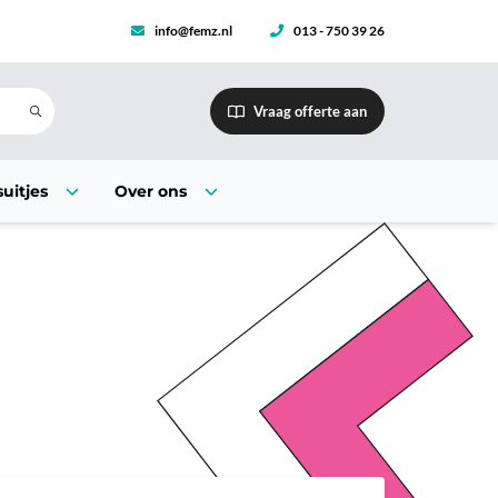
info@femz.nl
013 - 750 39 26
Vraag offerte aan
uitjes
Over ons