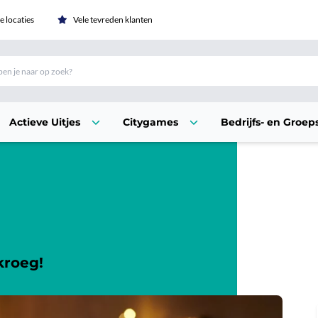
 locaties
Vele tevreden klanten
Actieve Uitjes
Citygames
Bedrijfs- en Groeps
kroeg!