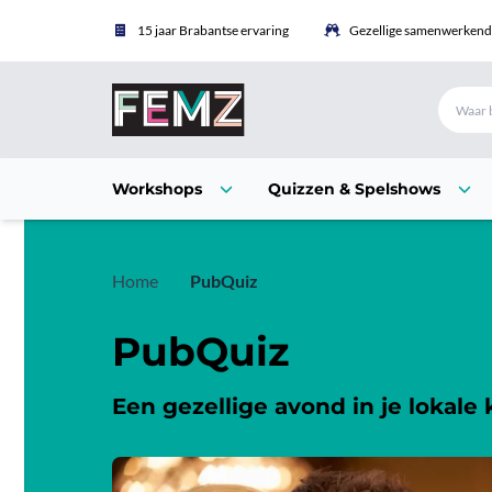
15 jaar Brabantse ervaring
Gezellige samenwerkende
Workshops
Quizzen & Spelshows
Home
PubQuiz
PubQuiz
Een gezellige avond in je lokale 