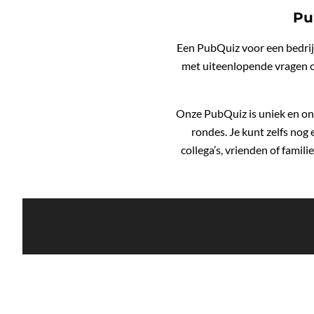
Pu
Een PubQuiz voor een bedrijf
met uiteenlopende vragen ond
Onze PubQuiz is uniek en ont
rondes. Je kunt zelfs nog
collega’s, vrienden of famili