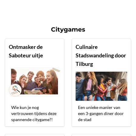
Citygames
Ontmasker de
Culinaire
Saboteur uitje
Stadswandeling door
Tilburg
Wie kun je nog
Een unieke manier van
vertrouwen tijdens deze
een 3-gangen diner door
spannende citygame?!
de stad