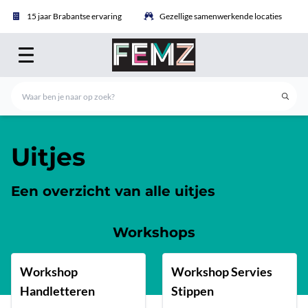
15 jaar Brabantse ervaring
Gezellige samenwerkende locaties
Uitjes
Een overzicht van alle uitjes
Workshops
Workshop
Workshop Servies
Handletteren
Stippen