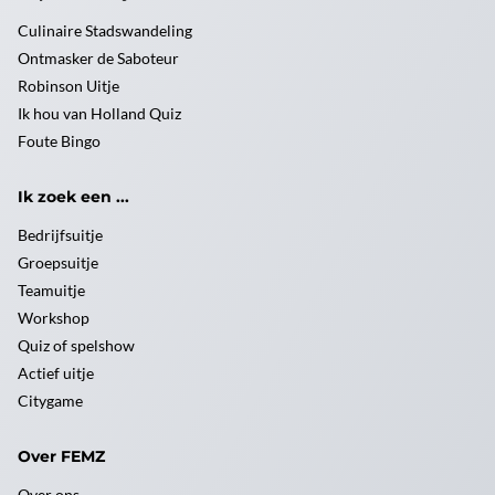
Culinaire Stadswandeling
Ontmasker de Saboteur
Robinson Uitje
Ik hou van Holland Quiz
Foute Bingo
Ik zoek een ...
Bedrijfsuitje
Groepsuitje
Teamuitje
Workshop
Quiz of spelshow
Actief uitje
Citygame
Over FEMZ
Over ons