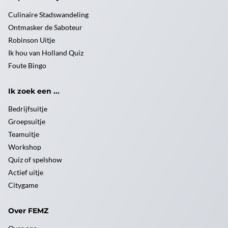
Culinaire Stadswandeling
Ontmasker de Saboteur
Robinson Uitje
Ik hou van Holland Quiz
Foute Bingo
Ik zoek een ...
Bedrijfsuitje
Groepsuitje
Teamuitje
Workshop
Quiz of spelshow
Actief uitje
Citygame
Over FEMZ