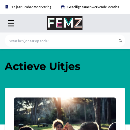
15 jaar Brabantse ervaring
Gezellige samenwerkende locaties
Actieve Uitjes