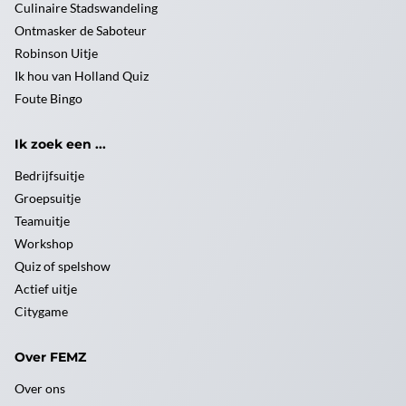
Culinaire Stadswandeling
Ontmasker de Saboteur
Robinson Uitje
Ik hou van Holland Quiz
Foute Bingo
Ik zoek een ...
Bedrijfsuitje
Groepsuitje
Teamuitje
Workshop
Quiz of spelshow
Actief uitje
Citygame
Over FEMZ
Over ons