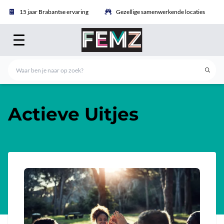
15 jaar Brabantse ervaring
Gezellige samenwerkende locaties
Actieve Uitjes