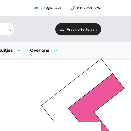
info@femz.nl
013 - 750 39 26
Vraag offerte aan
uitjes
Over ons