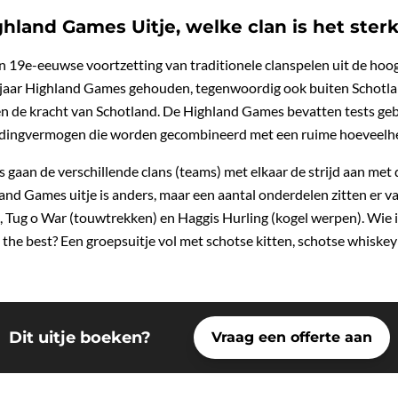
hland Games Uitje, welke clan is het ster
 19e-eeuwse voortzetting van traditionele clanspelen uit de ho
r jaar Highland Games gehouden, tegenwoordig ook buiten Schotl
n de kracht van Schotland. De Highland Games bevatten tests geb
dingvermogen die worden gecombineerd met een ruime hoeveelhei
gaan de verschillende clans (teams) met elkaar de strijd aan met
d Games uitje is anders, maar een aantal onderdelen zitten er vas
 Tug o War (touwtrekken) en Haggis Hurling (kogel werpen). Wie is
the best? Een groepsuitje vol met schotse kitten, schotse whiskey e
Dit uitje boeken?
Vraag een offerte aan