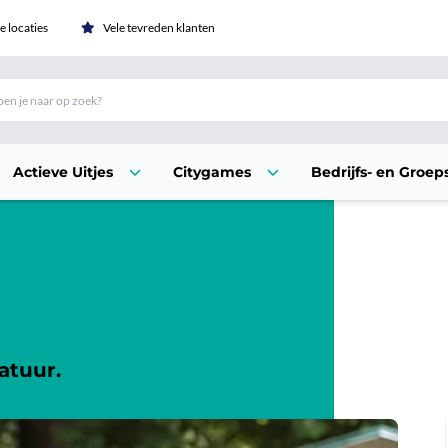
 locaties
Vele tevreden klanten
Actieve Uitjes
Citygames
Bedrijfs- en Groeps
atuur.