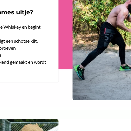
ames uitje?
tse Whiskey en begint
gt een schotse kilt.
 proeven
e
ekend gemaakt en wordt