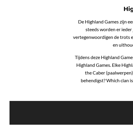
Hig
De Highland Games zijn een
steeds worden er iede
vertegenwoordigen de trots e
en uithou
Tijdens deze Highland Games 
Highland Games. Elke Highlan
the Caber (paalwerpen),
behendigst? Which clan is 