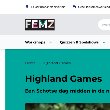
15 jaar Brabantse ervaring
Gezellige samenwerkende
Workshops
Quizzen & Spelshows
Home
Highland Games
Highland Games
Een Schotse dag midden in de n