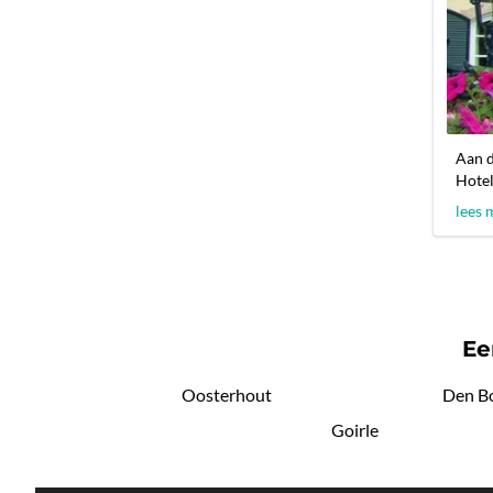
Aan d
Hotel
lees 
Ee
Oosterhout
Den B
Goirle