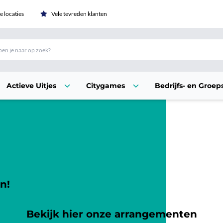
 locaties
Vele tevreden klanten
Actieve Uitjes
Citygames
Bedrijfs- en Groeps
n!
Bekijk hier onze arrangementen