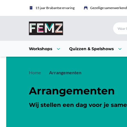
15 jaar Brabantse ervaring
Gezellige samenwerkende
Workshops
Quizzen & Spelshows
Home
Arrangementen
Arrangementen
Wij stellen een dag voor je same