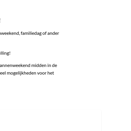
!
enweekend, familiedag of ander
lling!
n mannenweekend midden in de
 veel mogelijkheden voor het