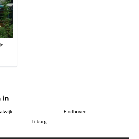
je
 in
alwijk
Eindhoven
Tilburg