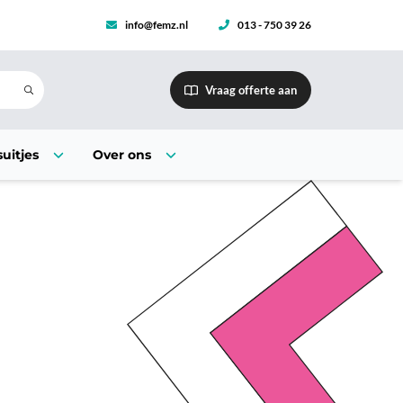
info@femz.nl
013 - 750 39 26
Vraag offerte aan
uitjes
Over ons