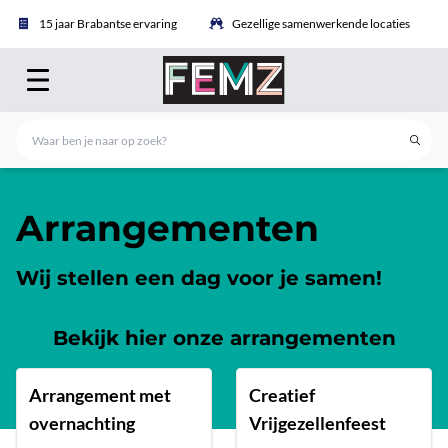
15 jaar Brabantse ervaring
Gezellige samenwerkende locaties
Arrangementen
Wij stellen een dag voor je samen!
Bekijk hier onze arrangementen
Arrangement met
Creatief
overnachting
Vrijgezellenfeest