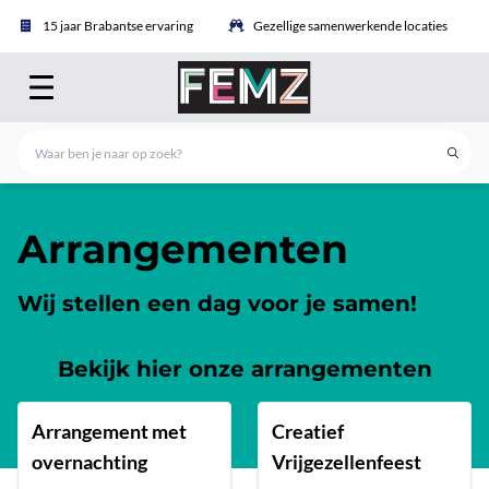
15 jaar Brabantse ervaring
Gezellige samenwerkende locaties
Arrangementen
Wij stellen een dag voor je samen!
Bekijk hier onze arrangementen
Arrangement met
Creatief
overnachting
Vrijgezellenfeest